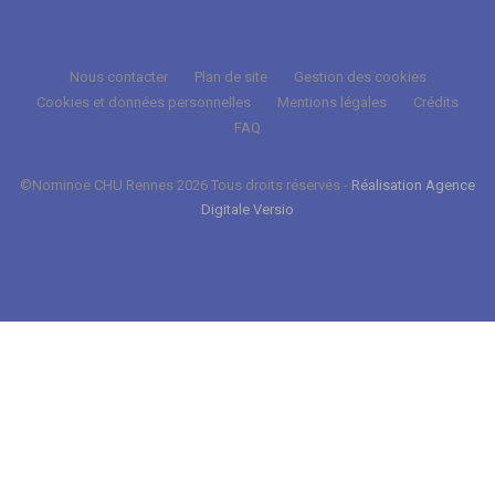
Nous contacter
Plan de site
Gestion des cookies
Cookies et données personnelles
Mentions légales
Crédits
FAQ
©Nominoë CHU Rennes 2026 Tous droits réservés -
Réalisation Agence
Digitale Versio