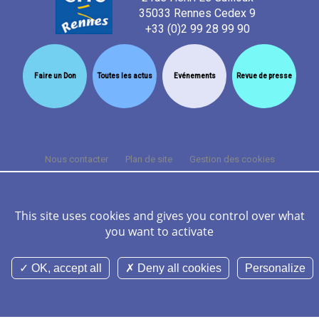
35033 Rennes Cedex 9
+33 (0)2 99 28 99 90
Faire un Don
Toutes les actus
Evénements
Revue de presse
Nous contacter
Plan de site
Gestion des cookies
Cookies et données personnelles
Mentions légales
Crédits
FAQ
This site uses cookies and gives you control over what
©Nominoë CHU Rennes 2026 Tous droits réservés -
you want to activate
Réalisation Agence
Digitale Versio
OK, accept all
Deny all cookies
Personalize