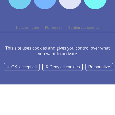
Nous contacter
Plan de site
Gestion des cookies
Cookies et données personnelles
Mentions légales
Crédits
FAQ
This site uses cookies and gives you control over what
©Nominoë CHU Rennes 2026 Tous droits réservés -
Réalisation Agence
you want to activate
Digitale Versio
OK, accept all
Deny all cookies
Personalize