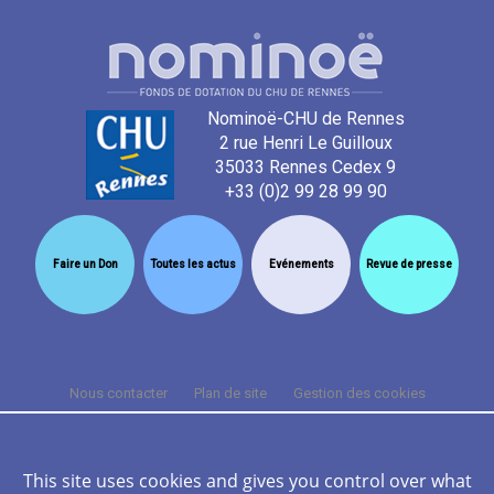
Nominoë-CHU de Rennes
2 rue Henri Le Guilloux
35033 Rennes Cedex 9
+33 (0)2 99 28 99 90
Faire un Don
Toutes les actus
Evénements
Revue de presse
Nous contacter
Plan de site
Gestion des cookies
Cookies et données personnelles
Mentions légales
Crédits
FAQ
This site uses cookies and gives you control over what