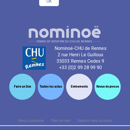
Nominoë-CHU de Rennes
2 rue Henri Le Guilloux
35033 Rennes Cedex 9
+33 (0)2 99 28 99 90
Faire un Don
Toutes les actus
Evénements
Revue de presse
Nous contacter
Plan de site
Gestion des cookies
Cookies et données personnelles
Mentions légales
Crédits