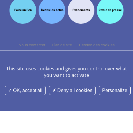
Faire un Don
Toutes les actus
Evénements
Revue de presse
Nous contacter
Plan de site
Gestion des cookies
Cookies et données personnelles
Mentions légales
Crédits
FAQ
This site uses cookies and gives you control over what
you want to activate
©Nominoë CHU Rennes 2026 Tous droits réservés -
Réalisation Agence
Digitale Versio
OK, accept all
Deny all cookies
Personalize