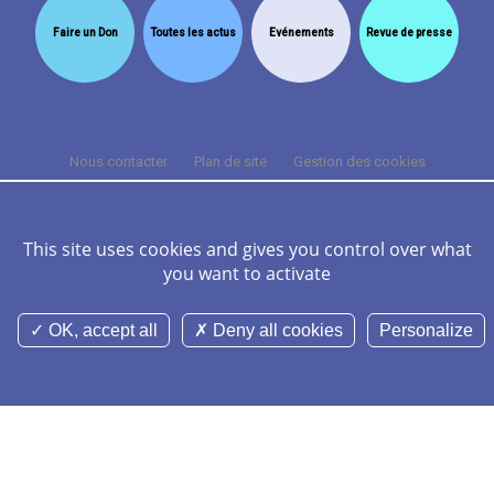
Faire un Don
Toutes les actus
Evénements
Revue de presse
Nous contacter
Plan de site
Gestion des cookies
Cookies et données personnelles
Mentions légales
Crédits
FAQ
This site uses cookies and gives you control over what
you want to activate
©Nominoë CHU Rennes 2026 Tous droits réservés -
Réalisation Agence
Digitale Versio
OK, accept all
Deny all cookies
Personalize