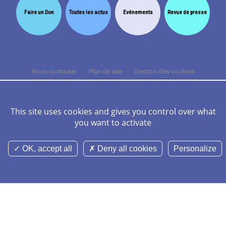
Faire un Don
Toutes les actus
Evénements
Revue de presse
Nous contacter
Plan de site
Gestion des cookies
Cookies et données personnelles
Mentions légales
Crédits
FAQ
This site uses cookies and gives you control over what
you want to activate
©Nominoë CHU Rennes 2026 Tous droits réservés -
Réalisation Agence
Digitale Versio
OK, accept all
Deny all cookies
Personalize