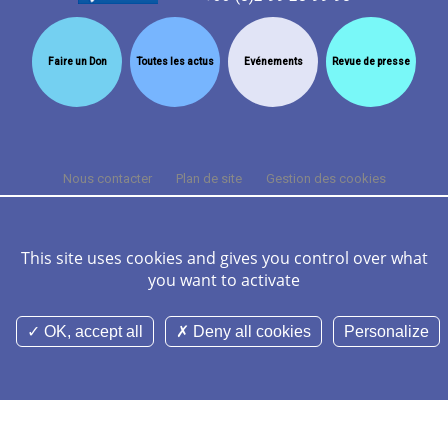
Faire un Don
Toutes les actus
Evénements
Revue de presse
Nous contacter
Plan de site
Gestion des cookies
Cookies et données personnelles
Mentions légales
Crédits
FAQ
This site uses cookies and gives you control over what
you want to activate
©Nominoë CHU Rennes 2026 Tous droits réservés -
Réalisation Agence
Digitale Versio
OK, accept all
Deny all cookies
Personalize