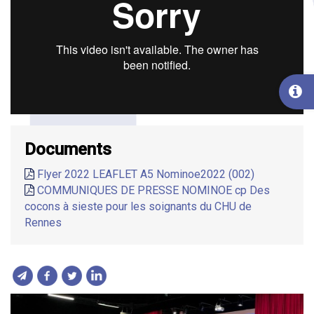
Documents
Flyer 2022 LEAFLET A5 Nominoe2022 (002)
COMMUNIQUES DE PRESSE NOMINOE cp Des
cocons à sieste pour les soignants du CHU de
Rennes