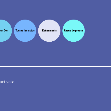
 un Don
Toutes les actus
Evénements
Revue de presse
s légales
Crédits
FAQ
activate
ersio