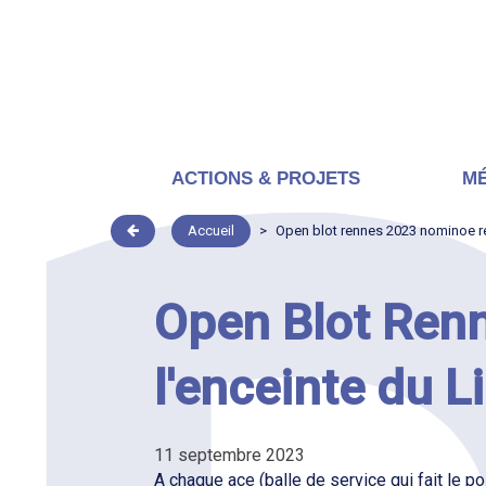
ACTIONS & PROJETS
MÉ
Accueil
>
Open blot rennes 2023 nominoe re
Open Blot Ren
l'enceinte du L
11 septembre 2023
A chaque ace (balle de service qui fait le po