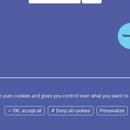
Faire
ite
Gestion des cookies
Cookies et données personnelles
Mention
te uses cookies and gives you control over what you want to 
minoë CHU Rennes 2026 Tous droits réservés -
Réalisation Agence Digitale V
OK, accept all
Deny all cookies
Personalize