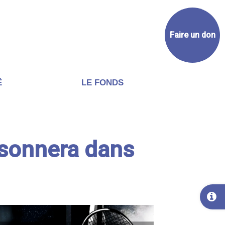
Faire un don
Ë
LE FONDS
ésonnera dans