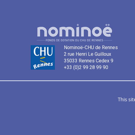
Nominoë-CHU de Rennes
2 rue Henri Le Guilloux
35033 Rennes Cedex 9
+33 (0)2 99 28 99 90
Nous contacter
Plan de s
This si
©No