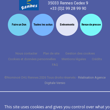
35033 Rennes Cedex 9
+33 (0)2 99 28 99 90
Faire un Don
Toutes les actus
Evénements
Revue de presse
Nous contacter
Plan de site
Gestion des cookies
Cookies et données personnelles
Mentions légales
Crédits
FAQ
©Nominoë CHU Rennes 2026 Tous droits réservés -
Réalisation Agence
Digitale Versio
This site uses cookies and gives you control over what y