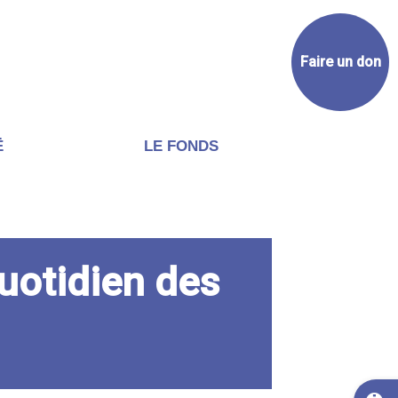
Faire un don
Ë
LE FONDS
uotidien des