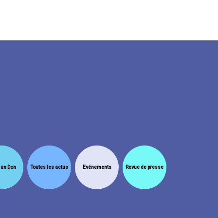
 un Don
Toutes les actus
Evénements
Revue de presse