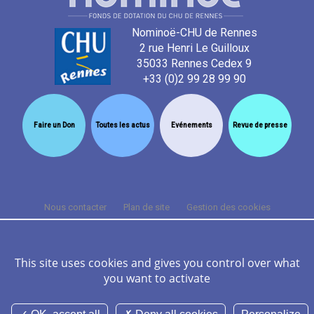
Nominoë-CHU de Rennes
2 rue Henri Le Guilloux
35033 Rennes Cedex 9
+33 (0)2 99 28 99 90
Faire un Don
Toutes les actus
Evénements
Revue de presse
Nous contacter
Plan de site
Gestion des cookies
Cookies et données personnelles
Mentions légales
Crédits
FAQ
This site uses cookies and gives you control over what
you want to activate
©Nominoë CHU Rennes 2026 Tous droits réservés -
Réalisation Agence
Digitale Versio