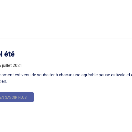
l été
6 juillet 2021
oment est venu de souhaiter à chacun une agréable pause estivale et d
ien.
EN SAVOIR PLUS