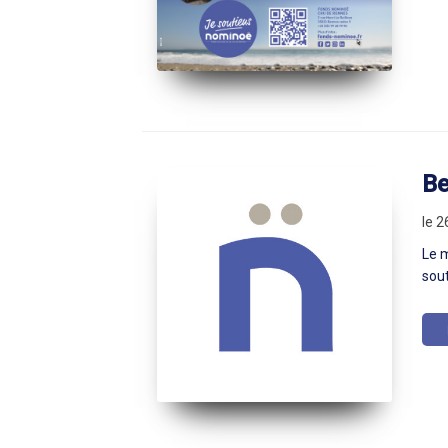
Be
le 2
Le m
sout