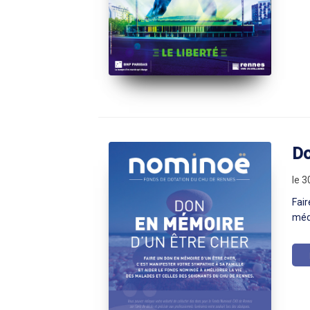
D
le 3
Fai
méd