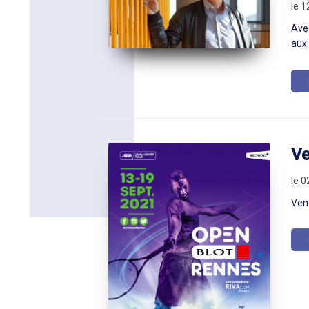
le 1
Ave
aux
Ve
le 
Ven