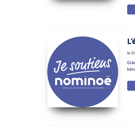
L'
le 0
Grâc
béné