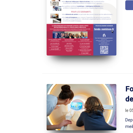
Fo
de
le 
Depu
meil